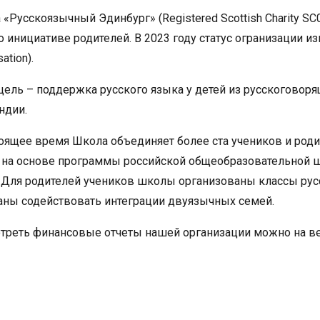
а
«Русскоязычный Эдинбург»
(Registered Scottish Charity
SC
о инициативе родителей. В 2023 году статус огранизации изме
ation).
цель – поддержка русского языка у детей из русскогово
ндии.
тоящее время Школа объединяет более ста учеников и роди
 на основе программы российской общеобразовательной 
. Для родителей учеников школы организованы классы русс
аны содействовать интеграции двуязычных семей.
треть финансовые отчеты нашей организации можно на в