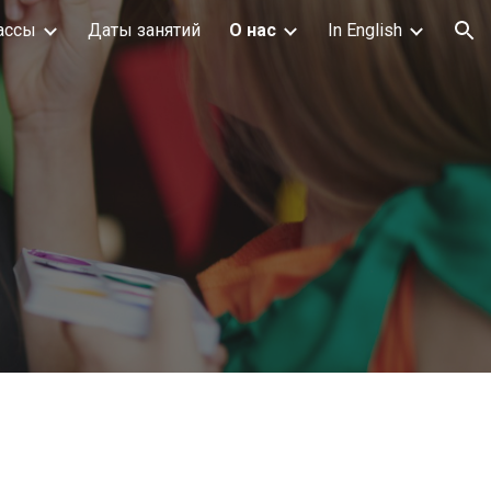
ассы
Даты занятий
О нас
In English
ion