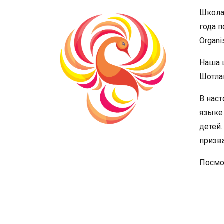
Школ
года п
Organis
Наша 
Шотла
В нас
языке
детей
призв
Посмо