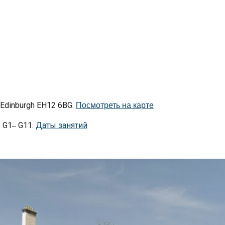
 Edinburgh EH12 6BG.
Посмотреть на карте
ы G1
G11.
Даты занятий
–