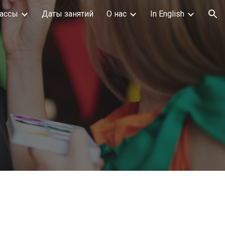
ассы
Даты занятий
О нас
In English
ion